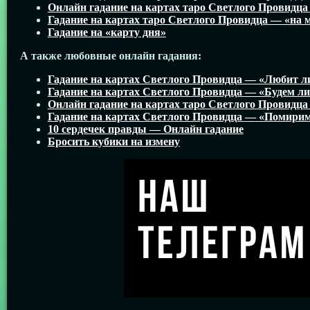
Онлайн гадание на картах таро Светлого Провидца 
Гадание на картах таро Светлого Провидца
— «на 
Гадание на «карту дня»
А также любовные онлайн гадания:
Гадание на картах Светлого Провидца — «Любит ли
Гадание на картах Светлого Провидца
— «Будем ли
Онлайн гадание на картах таро Светлого Провидца 
Гадание на картах Светлого Провидца
—
«Помирим
10 сердечек правды — Онлайн гадание
Бросить кубики на измену