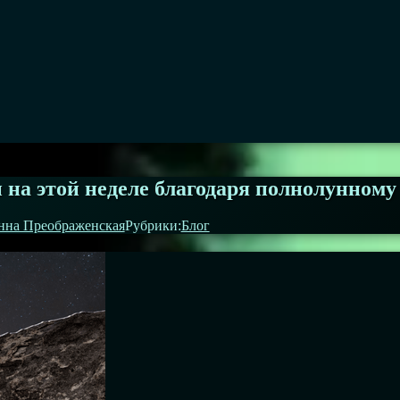
и на этой неделе благодаря полнолунном
нна Преображенская
Рубрики:
Блог