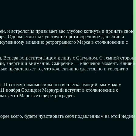
, и астрология призывает вас глубоко копнуть и принять свою
ября. Однако если вы чувствуете противоречивое давление и
недоуменному влиянию ретроградного Марса в столкновении с
л, Венера встретится лицом к лицу с Сатурном. С темной сторон
емени, энергии и внимания. Смирение — ключевой момент. Влияни
о представляет то, что коллективно сдается, но и говорит о
ан. Поэтому, помимо сильного всплеска эмоций, мы можем
и 11 ноября Солнце и Меркурий вступят в столкновение с
ать, что Марс все еще ретрограден.
рее всего, будете чувствовать себя подавленным на этой неделе