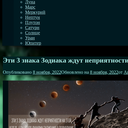
Луна
Марс
Меркурий
Нептун
Плутон
Сатурн
Солнце
Уран
Юпитер
Эти 3 знака Зодиака ждут неприятност
Опубликовано
8 ноября, 2022
Обновлено на
8 ноября, 2022
от
А