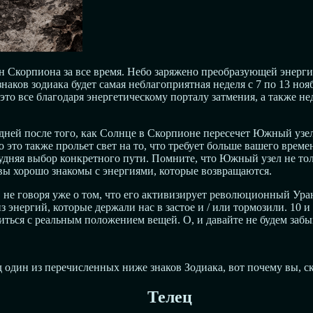
Скорпиона за все время. Небо заряжено преобразующей энергией
знаков зодиака будет самая неблагоприятная неделя с 7 по 13 но
это все благодаря энергетическому порталу затмения, а также 
о дней после того, как Солнце в Скорпионе пересечет Южный узе
о это также прольет свет на то, что требует больше вашего вр
дняя выбор конкретного пути. Помните, что Южный узел не тольк
вы хорошо знакомы с энергиями, которые возвращаются.
 не говоря уже о том, что его активизирует революционный Ур
з энергий, которые держали нас в застое и / или тормозили. 10 
ться с реальным положением вещей. О, и давайте не будем забыв
 один из перечисленных ниже знаков Зодиака, вот почему вы, ско
Телец