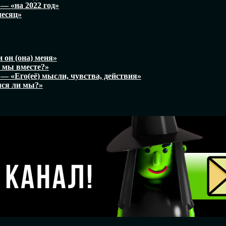
— «на 2022 год»
месяц»
 он (она) меня»
 мы вместе?»
— «Его(её) мысли, чувства, действия»
ся ли мы?»