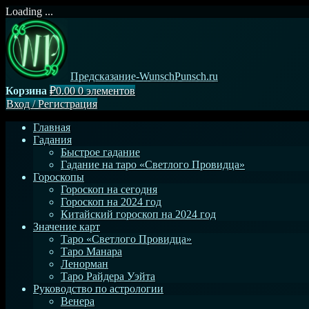
Loading ...
Перейти
к
содержимому
Предсказание-WunschPunsch.ru
Корзина
₽0.00
0 элементов
Вход
/
Регистрация
Главная
Гадания
Быстрое гадание
Гадание на таро «Светлого Провидца»
Гороскопы
Гороскоп на сегодня
Гороскоп на 2024 год
Китайский гороскоп на 2024 год
Значение карт
Таро «Светлого Провидца»
Таро Манара
Ленорман
Таро Райдера Уэйта
Руководство по астрологии
Венера