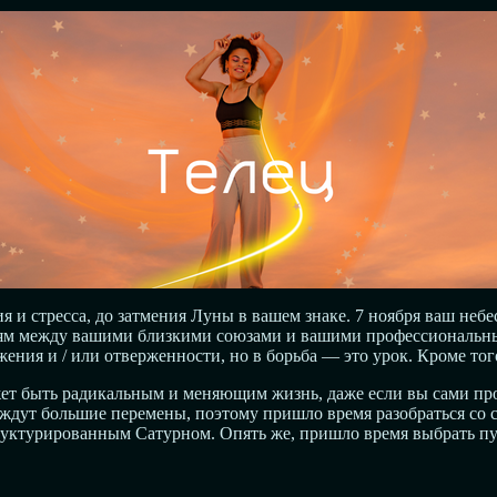
и стресса, до затмения Луны в вашем знаке. 7 ноября ваш небе
ниям между вашими близкими союзами и вашими профессиональны
ния и / или отверженности, но в борьба — это урок. Кроме того
может быть радикальным и меняющим жизнь, даже если вы сами пр
ждут большие перемены, поэтому пришло время разобраться со с
руктурированным Сатурном. Опять же, пришло время выбрать путь