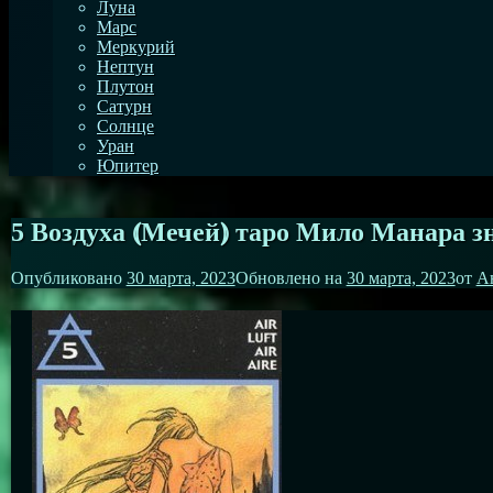
Луна
Марс
Меркурий
Нептун
Плутон
Сатурн
Солнце
Уран
Юпитер
5 Воздуха ⦅Мечей⦆ таро Мило Манара зн
Опубликовано
30 марта, 2023
Обновлено на
30 марта, 2023
от
А