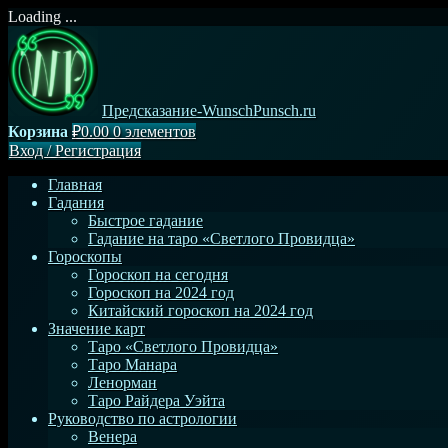
Loading ...
Перейти
к
содержимому
Предсказание-WunschPunsch.ru
Корзина
₽0.00
0 элементов
Вход
/
Регистрация
Главная
Гадания
Быстрое гадание
Гадание на таро «Светлого Провидца»
Гороскопы
Гороскоп на сегодня
Гороскоп на 2024 год
Китайский гороскоп на 2024 год
Значение карт
Таро «Светлого Провидца»
Таро Манара
Ленорман
Таро Райдера Уэйта
Руководство по астрологии
Венера