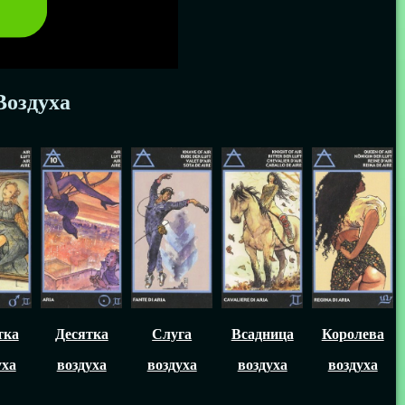
Воздуха
тка
Десятка
Слуга
Всадница
Королева
уха
воздуха
воздуха
воздуха
воздуха