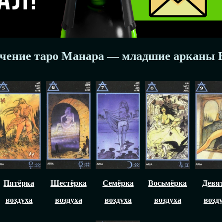
чение таро Манара — младшие арканы 
Пятёрка
Шестёрка
Семёрка
Восьмёрка
Девя
воздуха
воздуха
воздуха
воздуха
возд