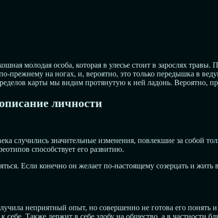
ошная молодая особа, которая в улесье стоит в зарослях травы.
 по-прежнему на ногах, и, вероятно, это только передышка в вед
 пределов карты мы видим протянутую к ней ладонь. Вероятно, 
описание личности
века случились значительные изменения, повлекшие за собой тол
реотипов способствует его развитию.
ься. Если конечно он желает по-настоящему созерцать и жить в 
олучила неприятный опыт, но совершенно не готова его понять и
 себе. Также держит в себе злобу на общество, а в частности бл