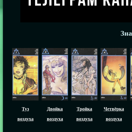
Зна
Туз
Двойка
Тройка
Четвёрка
воздуха
воздуха
воздуха
воздуха