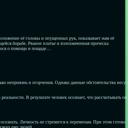
 Положение её головы и опущенных рук, показывает нам её
ущейся борьбе. Рваное платье и взлохмаченная прическа
прося о помощи и пощаде…
ько неприязнь и огорчения. Однако данные обстоятельства несут
реальности. В результате человек осознает, что рассчитывать он
 осознать. Личность не стремится к переменам. При этом готова
изких ему людей.