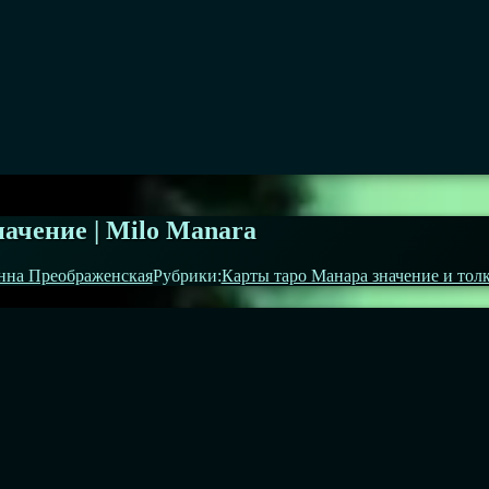
ачение | Milo Manara
нна Преображенская
Рубрики:
Карты таро Манара значение и тол