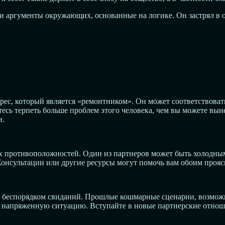
 и аргументы окружающих, основанные на логике. Он застрял в о
ес, который является «ремонтником». Он может соответствовать
есь терпеть больше проблем этого человека, чем вы можете выне
и.
 противоположностей. Один из партнеров может быть холодным
Консультации или другие ресурсы могут помочь вам обоим проясн
 беспорядком свиданий. Прошлые кошмарные сценарии, возможно
 напряженную ситуацию. Вступайте в новые партнерские отноше