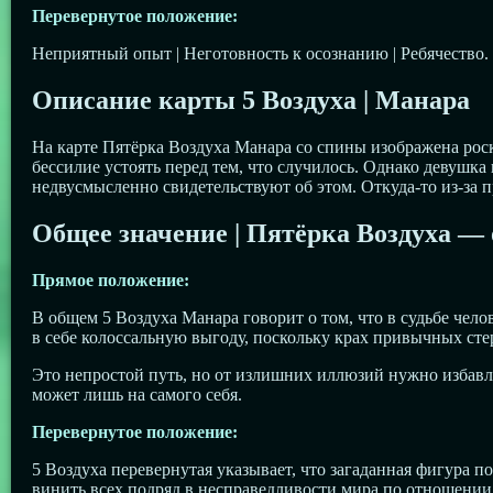
Перевернутое положение:
Неприятный опыт | Неготовность к осознанию | Ребячество.
Описание карты
5 Воздуха
| Манара
На карте Пятёрка Воздуха Манара со спины изображена роск
бессилие устоять перед тем, что случилось. Однако девушка
недвусмысленно свидетельствуют об этом. Откуда-то из-за
Общее значение |
Пятёрка
Воздуха
— 
Прямое положение:
В общем 5 Воздуха Манара говорит о том, что в судьбе чело
в себе колоссальную выгоду, поскольку крах привычных сте
Это непростой путь, но от излишних иллюзий нужно избавлят
может лишь на самого себя.
Перевернутое положение:
5 Воздуха перевернутая указывает, что загаданная фигура п
винить всех подряд в несправедливости мира по отношении к