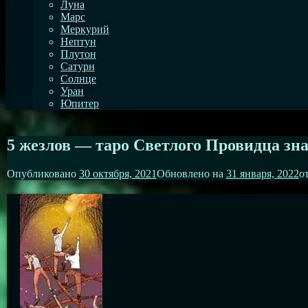
Луна
Марс
Меркурий
Нептун
Плутон
Сатурн
Солнце
Уран
Юпитер
5 жезлов — таро Светлого Провидца знач
Опубликовано
30 октября, 2021
Обновлено на
31 января, 2022
о