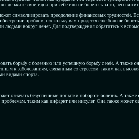
ы держите свои идеи при себе или не боретесь за то, чего хотит
может символизировать преодоление финансовых трудностей. Есл
 обострение проблем, поскольку вам придется еще больше бороть
ми людьми вокруг денег. Для подтверждения обратитесь к вспом
овать борьбу с болезнью или успешную борьбу с ней. А также он
енным к заболеваниям, связанным со стрессом, таким как высоко
ми видами спорта.
может означать безуспешные попытки побороть болезнь. А также 
 проблемам, таким как инфаркт или инсульт. Она также может о