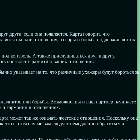
уг друга, если она появляется. Карта говорит, что
равятся пылкие отношения, а ссоры и борьба поддерживают их
 под контроль. А также прислушиваться друг к другу,
 способствовать развитию ваших отношений.
ычно указывает на то, что различные ухажеры будут бороться за
 конфликтов или борьбы. Возможно, вы и ваш партнер начинаете
у и гармонии в отношениях.
карта может так же означать жестокие отношения. Поскольку она
 что в этом случае вам следует немедленно обратиться в
расти или искры. Вы можете обнаружить, что у вас было много