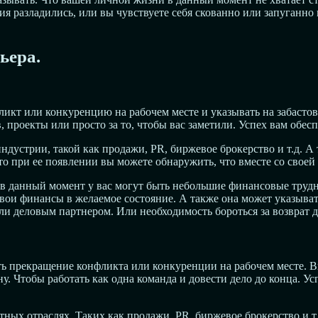
я разладились, или вы чувствуете себя скованно или запуганно в
ьера.
ликт или конкуренцию на рабочем месте и указывать на забасто
 проекты или просто за то, чтобы вас заметили. Успех вам обесп
индустрии, такой как продажи, PR, биржевое брокерство и т.д. 
то при ее появлении вы можете обнаружить, что вместе со свое
 в данный момент у вас могут быть небольшие финансовые трудно
 свои финансы в желаемое состояние. А также она может указыва
и деловым партнером. Или необходимость бороться за возврат д
ать прекращение конфликта или конкуренции на рабочем месте. 
ну. Чтобы работать как одна команда и довести дело до конца. У
тных отраслях. Таких как продажи, PR, биржевое брокерство и т