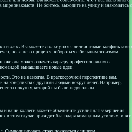
 мире знакомств. Не бойтесь, выходите на улицу и знакомьтесь с
вки и хаос. Вы можете столкнуться с личностными конфликтами 
ечен, но за него придется побороться с большим эгоизмом.
А также она может означать карьеру профессионального
й командой вынашиваете новые идеи.
сти. Это не навсегда. В краткосрочной перспективе вам,
ть на конфликты с другими людьми вокруг денег. Например,
енег за покупку, которой вы были недовольны.
Вы и ваши коллеги можете объединить усилия для завершения
спех в этом случае приходит благодаря командным усилиям, и все
.д. Символизировать страх показаться слишком