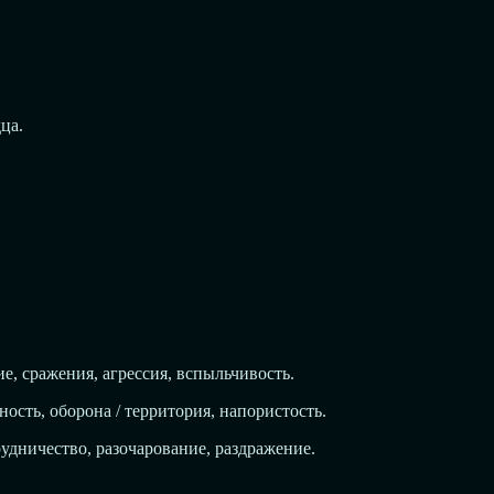
ца.
е, сражения, агрессия, вспыльчивость.
ость, оборона / территория, напористость.
рудничество, разочарование, раздражение.