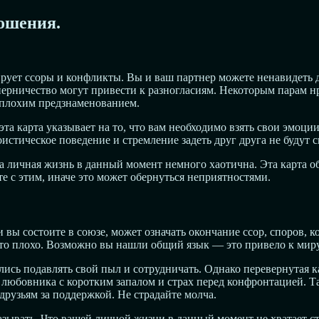
ношения.
рует ссоры и конфликты. Вы и ваш партнер можете ненавидеть др
перничество могут привести к разногласиям. Некоторым парам н
неплохим предзнаменованием.
а карта указывает на то, что вам необходимо взять свои эмоции
оистическое поведение и стремление задеть друг друга не будут
а личная жизнь в данный момент немного хаотична. Эта карта об
е с этим, иначе это может обернуться неприятностями.
и вы состоите в союзе, может означать окончание ссор, споров,
это плохо. Возможно вы нашли общий язык — это привело к мир
ились подавлять свой пыл и сотрудничать. Однако перевернутая 
любовника с коротким запалом и страх перед конфронтацией. Так
друзьям за поддержкой. Не страдайте молча.
зывать. Что вашей личной жизни в данный момент не хватает ст