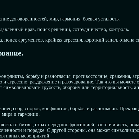
ние договоренностей, мир, гармония, боевая усталость.
одавленный нрав, поиск решений, сотрудничество, контроль.
, поиск аргументов, крайняя агрессия, короткий запал, отмена 
ование.
конфликты, борьбу и разногласия, противостояние, сражения, аг
и агрессию, раздражение и разочарование. Так что вы можете ож
т символизировать грубость, оборону или территориальность, а 
 конец ссор, споров, конфликтов, борьбы и разногласий. Прекр
, мира и гармонии.
лость от битвы, страх перед конфронтацией, застенчивость, под
доточенности и порядке. С другой стороны, она может символизи
портивных мероприятий.