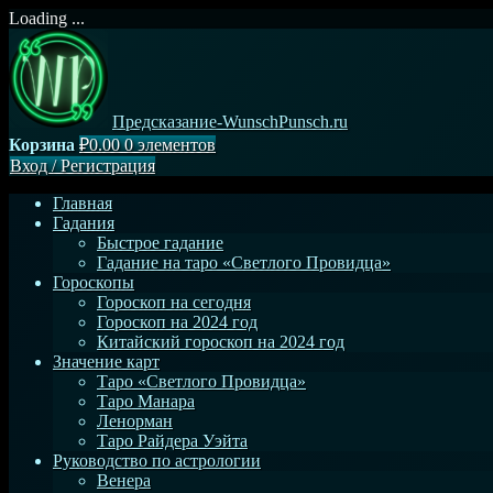
Loading ...
Перейти
к
содержимому
Предсказание-WunschPunsch.ru
Корзина
₽0.00
0 элементов
Вход
/
Регистрация
Главная
Гадания
Быстрое гадание
Гадание на таро «Светлого Провидца»
Гороскопы
Гороскоп на сегодня
Гороскоп на 2024 год
Китайский гороскоп на 2024 год
Значение карт
Таро «Светлого Провидца»
Таро Манара
Ленорман
Таро Райдера Уэйта
Руководство по астрологии
Венера