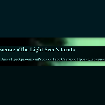
ение «The Light Seer’s tarot»
т
Анна Преображенская
Рубрики:
Таро Светлого Провидца значен