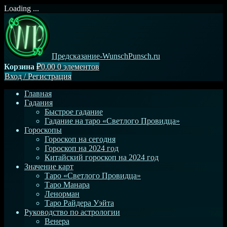
Loading ...
Перейти
к
содержимому
Предсказание-WunschPunsch.ru
Корзина
₽0.00
0 элементов
Вход
/
Регистрация
Главная
Гадания
Быстрое гадание
Гадание на таро «Светлого Провидца»
Гороскопы
Гороскоп на сегодня
Гороскоп на 2024 год
Китайский гороскоп на 2024 год
Значение карт
Таро «Светлого Провидца»
Таро Манара
Ленорман
Таро Райдера Уэйта
Руководство по астрологии
Венера