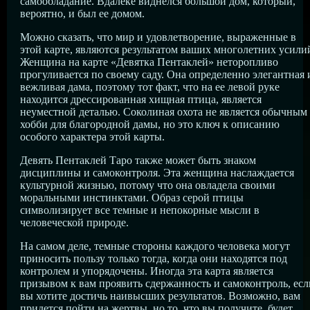
самообладание. Вдалеке виднелся большой дом, который,
вероятно, и был ее домом.
Можно сказать, что мир и удовлетворение, выраженные в
этой карте, являются результатом ваших многолетних усили
Женщина на карте «Девятка Пентаклей» неторопливо
прогуливается по своему саду. Она определенно элегантная 
вежливая дама, поэтому тот факт, что на ее левой руке
находится дрессированная хищная птица, является
неуместной деталью. Соколиная охота не является обычным
хобби для благородной дамы, но это ключ к описанию
особого характера этой карты.
Девять Пентаклей Таро также может быть знаком
дисциплины и самоконтроля. Эта женщина наслаждается
культурной жизнью, потому что она овладела своими
моральными инстинктами. Образ серой птицы
символизирует все темные и непокорные мысли в
человеческой природе.
На самом деле, темные стороны каждого человека могут
приносить пользу только тогда, когда они находятся под
контролем и упорядочены. Иногда эта карта является
призывом к вам проявить сдержанность и самоконтроль, есл
вы хотите достичь наивысших результатов. Возможно, вам
придется пойти на жертвы, но то, что вы получите, будет