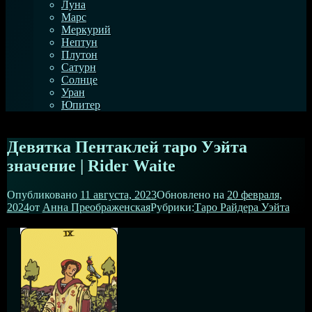
Луна
Марс
Меркурий
Нептун
Плутон
Сатурн
Солнце
Уран
Юпитер
Девятка Пентаклей таро Уэйта
значение | Rider Waite
Опубликовано
11 августа, 2023
Обновлено на
20 февраля,
2024
от
Анна Преображенская
Рубрики:
Таро Райдера Уэйта