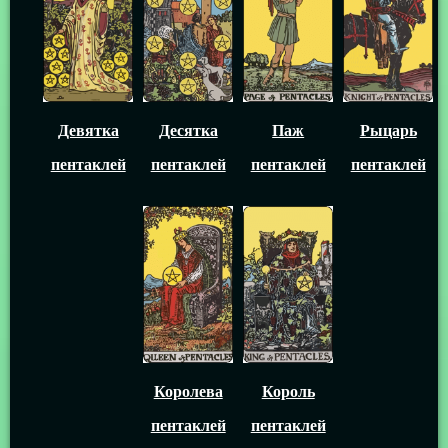
Девятка
Десятка
Паж
Рыцарь
пентаклей
пентаклей
пентаклей
пентаклей
Королева
Король
пентаклей
пентаклей