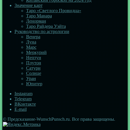
Китайский гороскоп на 2024 год
Значение карт
Таро «Светлого Провидца»
Таро Манара
Ленорман
Таро Райдера Уэйта
Руководство по астрологии
Венера
Луна
Марс
Меркурий
Нептун
Плутон
Сатурн
Солнце
Уран
Юпитер
Instagram
Telegram
ВКонтакте
E-mail
© Предсказание-WunschPunsch.ru. Все права защищены.