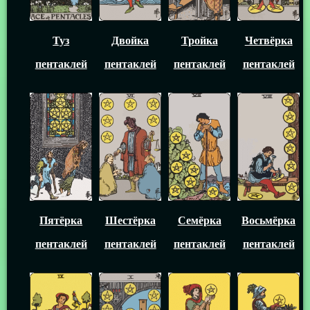
Туз
Двойка
Тройка
Четвёрка
пентаклей
пентаклей
пентаклей
пентаклей
Пятёрка
Шестёрка
Семёрка
Восьмёрка
пентаклей
пентаклей
пентаклей
пентаклей