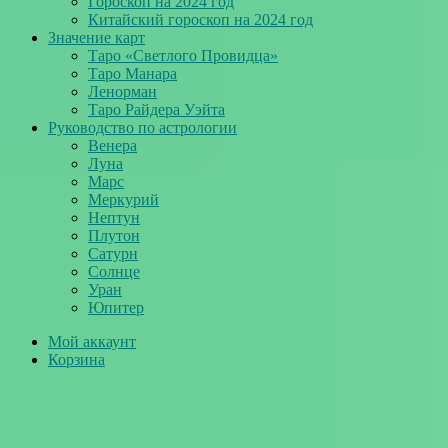
Гороскоп на 2024 год
Китайский гороскоп на 2024 год
Значение карт
Таро «Светлого Провидца»
Таро Манара
Ленорман
Таро Райдера Уэйта
Руководство по астрологии
Венера
Луна
Марс
Меркурий
Нептун
Плутон
Сатурн
Солнце
Уран
Юпитер
Мой аккаунт
Корзина