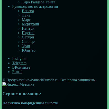
Таро Райдера Уэйта
Руководство по астрологии
Венера
Луна
Марс
Меркурий
Нептун
Плутон
Сатурн
Солнце
Уран
Юпитер
Instagram
Telegram
ВКонтакте
E-mail
© Предсказание-WunschPunsch.ru. Все права защищены.
Сервис и помощь:
Политика конфиденциальности