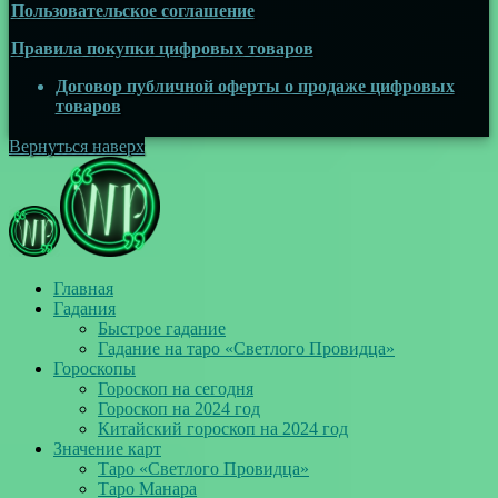
Пользовательское соглашение
Правила покупки цифровых товаров
Договор публичной оферты о продаже цифровых
товаров
Вернуться наверх
Главная
Гадания
Быстрое гадание
Гадание на таро «Светлого Провидца»
Гороскопы
Гороскоп на сегодня
Гороскоп на 2024 год
Китайский гороскоп на 2024 год
Значение карт
Таро «Светлого Провидца»
Таро Манара