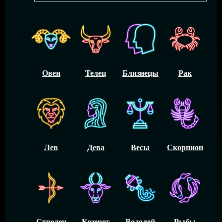
Овен
Телец
Близнецы
Рак
Лев
Дева
Весы
Скорпион
Стрелец
Козерог
Водолей
Рыбы