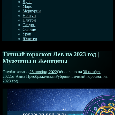
Луна
Марс
Меркурий
Нептун
Плутон
Сатурн
Солнце
Уран
Юпитер
Точный гороскоп Лев на 2023 год |
Мужчины и Женщины
Опубликовано
26 ноября, 2022
Обновлено на
30 ноября,
2022
от
Анна Преображенская
Рубрики:
Точный гороскоп на
2023 год