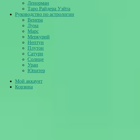
Ленорман
Таро Райдера Уэйта
Руководство по астрологии
Венера
Луна
Марс
Меркурий
Нептун
Плутон
Сатурн
Солнце
Уран
Юпитер
Мой аккаунт
Корзина