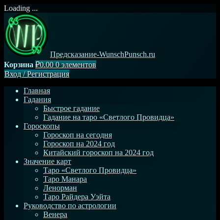
Loading ...
Перейти
к
содержимому
Предсказание-WunschPunsch.ru
Корзина
₽0.00
0 элементов
Вход
/
Регистрация
Главная
Гадания
Быстрое гадание
Гадание на таро «Светлого Провидца»
Гороскопы
Гороскоп на сегодня
Гороскоп на 2024 год
Китайский гороскоп на 2024 год
Значение карт
Таро «Светлого Провидца»
Таро Манара
Ленорман
Таро Райдера Уэйта
Руководство по астрологии
Венера