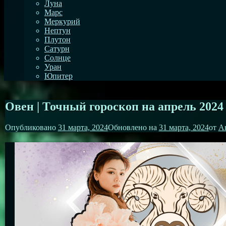
Луна
Марс
Меркурий
Нептун
Плутон
Сатурн
Солнце
Уран
Юпитер
Овен | Точный гороскоп на апрель 2024
Опубликовано
31 марта, 2024
Обновлено на
31 марта, 2024
от
А