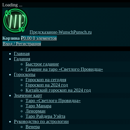
Loading ...
Перейти
к
содержимому
Предсказание-WunschPunsch.ru
Корзина
₽0.00
0 элементов
Вход
/
Регистрация
Главная
Гадания
Быстрое гадание
Гадание на таро «Светлого Провидца»
Гороскопы
Гороскоп на сегодня
Гороскоп на 2024 год
Китайский гороскоп на 2024 год
Значение карт
Таро «Светлого Провидца»
Таро Манара
Ленорман
Таро Райдера Уэйта
Руководство по астрологии
Венера