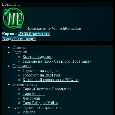
Loading ...
Перейти
к
содержимому
Предсказание-WunschPunsch.ru
Корзина
₽0.00
0 элементов
Вход
/
Регистрация
Главная
Гадания
Быстрое гадание
Гадание на таро «Светлого Провидца»
Гороскопы
Гороскоп на сегодня
Гороскоп на 2024 год
Китайский гороскоп на 2024 год
Значение карт
Таро «Светлого Провидца»
Таро Манара
Ленорман
Таро Райдера Уэйта
Руководство по астрологии
Венера