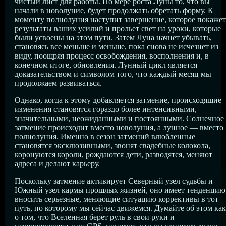
чистый лист для работы. По мере роста Луны то, что вы
начали в новолуние, будет продолжать обретать форму. К
моменту полнолуния наступит завершение, которое покажет
результаты ваших усилий и прольет свет на уроки, которые
были усвоены на этом пути. Затем Луна начнет убывать,
становясь все меньше и меньше, пока снова не исчезнет из
виду, поощряя процесс освобождения, восполнения и, в
конечном итоге, обновления. Лунный цикл является
доказательством и символом того, что каждый месяц мы
продолжаем развиваться.
Однако, когда к этому добавляется затмение, происходящие
изменения становятся гораздо более интенсивными,
значительными, неожиданными и постоянными. Солнечное
затмение происходит вместо новолуния, а лунное — вместо
полнолуния. Именно в сезон затмений влюбленные
становятся эксклюзивными, звонят свадебные колокола,
коронуются короли, рождаются дети, разводятся, меняют
адреса и делают карьеру.
Поскольку затмение активирует Северный узел судьбы и
Южный узел кармы прошлых жизней, оно имеет тенденцию
вносить серьезные, меняющие ситуацию коррективы в тот
путь, по которому мы сейчас движемся. Думайте об этом как
о том, что Вселенная берет руль в свои руки и