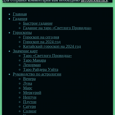
Для отправки комментария вам необходимо
авторизоваться
.
Главная
Гадания
Быстрое гадание
Гадание на таро «Светлого Провидца»
Гороскопы
Гороскоп на сегодня
Гороскоп на 2024 год
Китайский гороскоп на 2024 год
Значение карт
Таро «Светлого Провидца»
Таро Манара
Ленорман
Таро Райдера Уэйта
Руководство по астрологии
Венера
Луна
Марс
Меркурий
Нептун
Плутон
Сатурн
Солнце