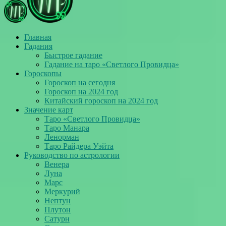
Главная
Гадания
Быстрое гадание
Гадание на таро «Светлого Провидца»
Гороскопы
Гороскоп на сегодня
Гороскоп на 2024 год
Китайский гороскоп на 2024 год
Значение карт
Таро «Светлого Провидца»
Таро Манара
Ленорман
Таро Райдера Уэйта
Руководство по астрологии
Венера
Луна
Марс
Меркурий
Нептун
Плутон
Сатурн