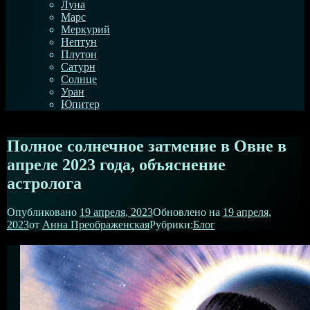
Луна
Марс
Меркурий
Нептун
Плутон
Сатурн
Солнце
Уран
Юпитер
Полное солнечное затмение в Овне в
апреле 2023 года, объяснение
астролога
Опубликовано
19 апреля, 2023
Обновлено на
19 апреля,
2023
от
Анна Преображенская
Рубрики:
Блог