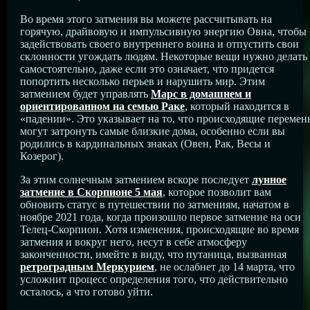
Во время этого затмения вы можете рассчитывать на
горячую, драйвовую и импульсивную энергию Овна, чтобы
задействовать своего внутреннего воина и отпустить свои
склонности угождать людям. Некоторые вещи нужно делать
самостоятельно, даже если это означает, что придется
попортить несколько перьев и нарушить мир. Этим
затмением будет управлять
Марс в домашнем и
ориентированном на семью Раке
, который находится в
«падении». Это указывает на то, что происходящие перемен
могут затронуть самые близкие дома, особенно если вы
родились в кардинальных знаках (Овен, Рак, Весы и
Козерог).
За этим солнечным затмением вскоре последует
лунное
затмение в Скорпионе 5 мая
, которое позволит вам
обновить статус в путешествии по затмениям, начатом в
ноябре 2021 года, когда произошло первое затмение на оси
Телец-Скорпион. Хотя изменения, происходящие во время
затмения и вокруг него, несут в себе атмосферу
законченности, имейте в виду, что путаница, вызванная
ретроградным Меркурием
, не ослабнет до 14 марта, что
усложнит процесс определения того, что действительно
осталось, а что готово уйти.