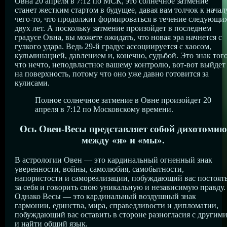
Овна 20 апреля в 7:12 по МСК, это солнечное затмение
станет жестким стартом в будущее, давая вам толчок к начал
чего-то, что продолжит формироваться в течение следующи
двух лет. А поскольку затмение произойдет в последнем
градусе Овна, вы можете ожидать, что новая эра начнется с
гулкого удара. Ведь 29-й градус ассоциируется с хаосом,
кульминацией, давлением и, конечно, судьбой. Это знак того
что нечто, неподвластное вашему контролю, вот-вот выйдет
на поверхность, потому что оно уже давно готовится за
кулисами.
Полное солнечное затмение в Овне произойдет 20
апреля в 7:12 по Московскому времени.
Ось Овен-Весы представляет собой дихотомию
между «я» и «мы».
В астрологии Овен — это кардинальный огненный знак
уверенности, войны, самолюбия, самобытности,
напористости и самореализации, побуждающий вас постоят
за себя и говорить свою уникальную и независимую правду.
Однако Весы — это кардинальный воздушный знак
гармонии, единства, мира, справедливости и дипломатии,
побуждающий вас оставить в стороне разногласия с другим
и найти общий язык.