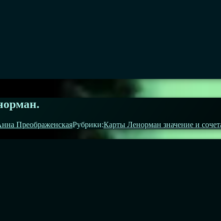
норман.
нна Преображенская
Рубрики:
Карты Ленорман значение и сочет