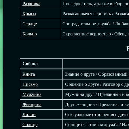
Развилка
Последователь, а также выбор, о
Крысы
Разлагающаяся верность / Разлаг
Сердце
Сострадательное дружба / Любящ
Кольцо
Скрепленное верностью / Обещан
Собака
Книга
Знание о друге / Образованный 
Письмо
Общение о друге / Разговор с д
Мужчина
Мужчина-друг / Преданный и в
Женщина
Друг-женщина / Преданная и ве
Лилии
Сексуальные отношения с другом
Солнце
Солнце счастливая дружба / На