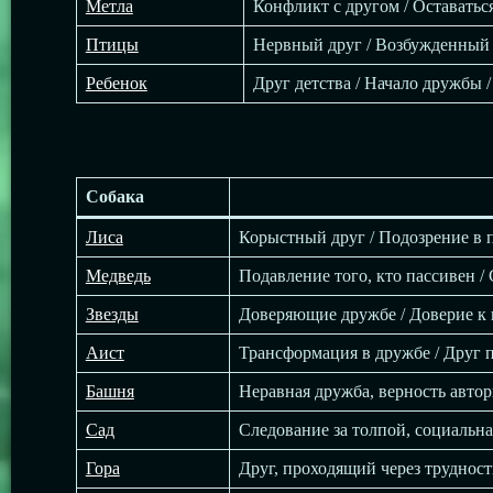
Метла
Конфликт с другом / Оставатьс
Птицы
Нервный друг / Возбужденный д
Ребенок
Друг детства / Начало дружбы 
Собака
Лиса
Корыстный друг / Подозрение в 
Медведь
Подавление того, кто пассивен /
Звезды
Доверяющие дружбе / Доверие к
Аист
Трансформация в дружбе / Друг 
Башня
Неравная дружба, верность автор
Сад
Следование за толпой, социальна
Гора
Друг, проходящий через трудност