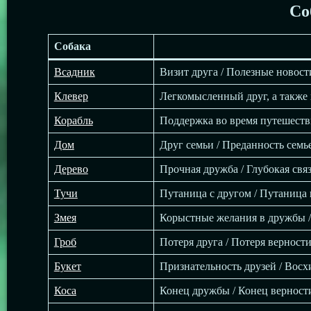
Со
Собака
Всадник
Визит друга / Полезные новост
Клевер
Легкомысленный друг, а также
Корабль
Поддержка во время путешестви
Дом
Друг семьи / Преданность семь
Дерево
Прочная дружба / Глубокая связ
Тучи
Путаница с другом / Путаница 
Змея
Корыстные желания в дружбы 
Гроб
Потеря друга / Потеря верност
Букет
Признательность друзей / Восх
Коса
Конец дружбы / Конец верност