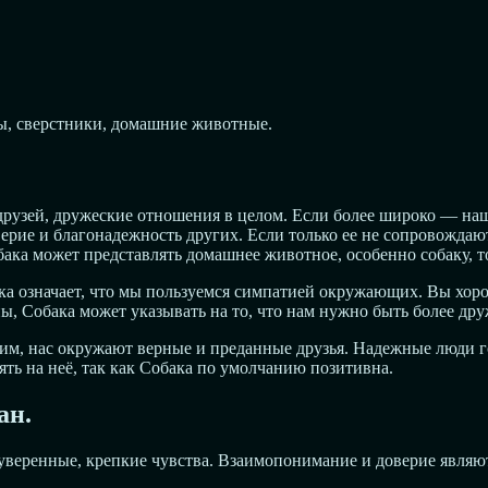
ры, сверстники, домашние животные.
друзей, дружеские отношения в целом. Если более широко — наш
верие и благонадежность других. Если только ее не сопровождаю
бака может представлять домашнее животное, особенно собаку, т
а означает, что мы пользуемся симпатией окружающих. Вы хорош
, Собака может указывать на то, что нам нужно быть более д
щим, нас окружают верные и преданные друзья. Надежные люди 
ть на неё, так как Собака по умолчанию позитивна.
ан.
 уверенные, крепкие чувства. Взаимопонимание и доверие явля