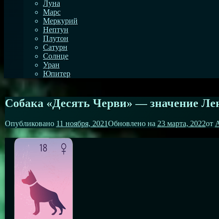
Луна
Марс
Меркурий
Нептун
Плутон
Сатурн
Солнце
Уран
Юпитер
Собака «Десять Черви» — значение Ле
Опубликовано
11 ноября, 2021
Обновлено на
23 марта, 2022
от
А