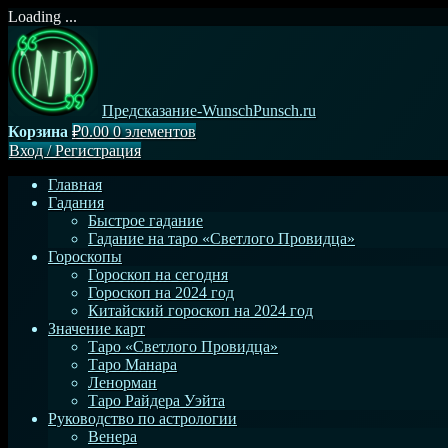
Loading ...
Перейти
к
содержимому
Предсказание-WunschPunsch.ru
Корзина
₽0.00
0 элементов
Вход
/
Регистрация
Главная
Гадания
Быстрое гадание
Гадание на таро «Светлого Провидца»
Гороскопы
Гороскоп на сегодня
Гороскоп на 2024 год
Китайский гороскоп на 2024 год
Значение карт
Таро «Светлого Провидца»
Таро Манара
Ленорман
Таро Райдера Уэйта
Руководство по астрологии
Венера