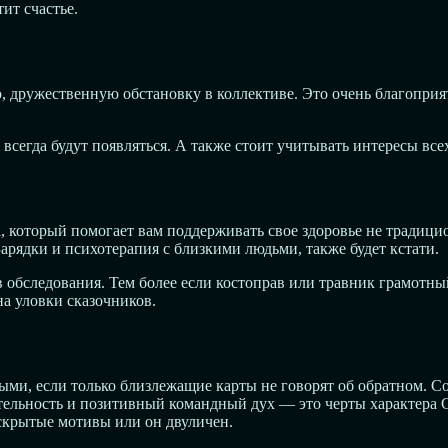
ит счастье.
, дружественную обстановку в коллективе. Это очень благоприят
 всегда будут появляться. А также стоит учитывать интересы вс
а, который помогает вам поддерживать свое здоровье не традиц
арядки и психотерапия с близкими людьми, также будет кстати.
обследования. Тем более если костоправ или травник грамотный
на уловки сказочников.
ми, если только близлежащие карты не говорят об обратном. Со
тельность и позитивный командный дух — это черты характера 
 скрытые мотивы или он двуличен.