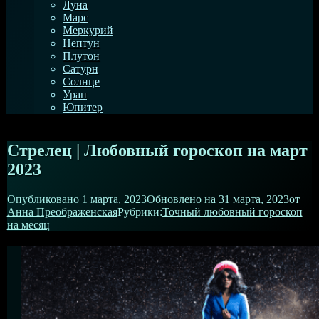
Луна
Марс
Меркурий
Нептун
Плутон
Сатурн
Солнце
Уран
Юпитер
Стрелец | Любовный гороскоп на март
2023
Опубликовано
1 марта, 2023
Обновлено на
31 марта, 2023
от
Анна Преображенская
Рубрики:
Точный любовный гороскоп
на месяц