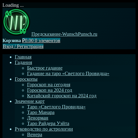
Loading ...
Перейти
к
содержимому
Предсказание-WunschPunsch.ru
Корзина
₽0.00
0 элементов
Вход
/
Регистрация
Главная
Гадания
Быстрое гадание
Гадание на таро «Светлого Провидца»
Гороскопы
Гороскоп на сегодня
Гороскоп на 2024 год
Китайский гороскоп на 2024 год
Значение карт
Таро «Светлого Провидца»
Таро Манара
Ленорман
Таро Райдера Уэйта
Руководство по астрологии
Венера