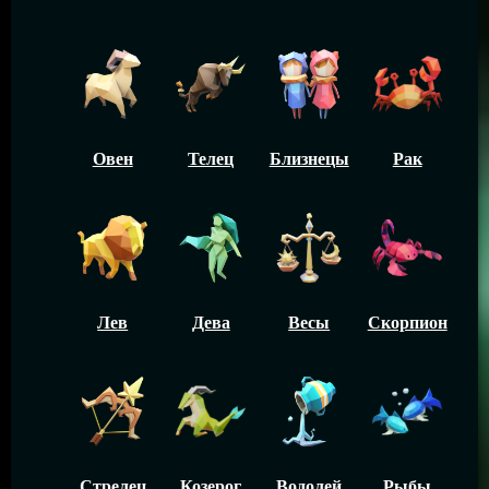
Овен
Телец
Близнецы
Рак
Лев
Дева
Весы
Скорпион
Стрелец
Козерог
Водолей
Рыбы