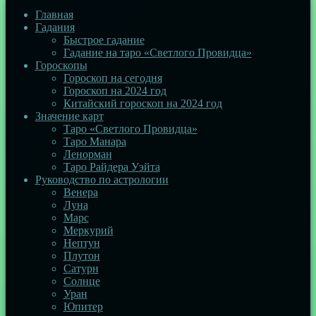
Главная
Гадания
Быстрое гадание
Гадание на таро «Светлого Провидца»
Гороскопы
Гороскоп на сегодня
Гороскоп на 2024 год
Китайский гороскоп на 2024 год
Значение карт
Таро «Светлого Провидца»
Таро Манара
Ленорман
Таро Райдера Уэйта
Руководство по астрологии
Венера
Луна
Марс
Меркурий
Нептун
Плутон
Сатурн
Солнце
Уран
Юпитер