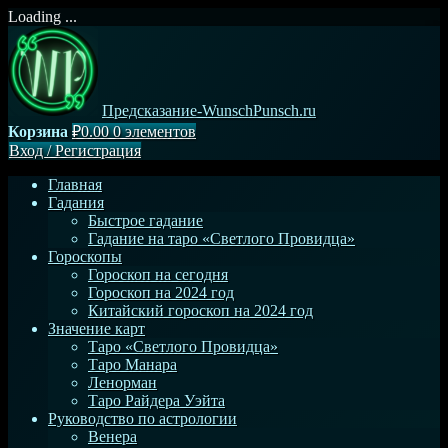
Loading ...
Перейти
к
содержимому
Предсказание-WunschPunsch.ru
Корзина
₽0.00
0 элементов
Вход
/
Регистрация
Главная
Гадания
Быстрое гадание
Гадание на таро «Светлого Провидца»
Гороскопы
Гороскоп на сегодня
Гороскоп на 2024 год
Китайский гороскоп на 2024 год
Значение карт
Таро «Светлого Провидца»
Таро Манара
Ленорман
Таро Райдера Уэйта
Руководство по астрологии
Венера