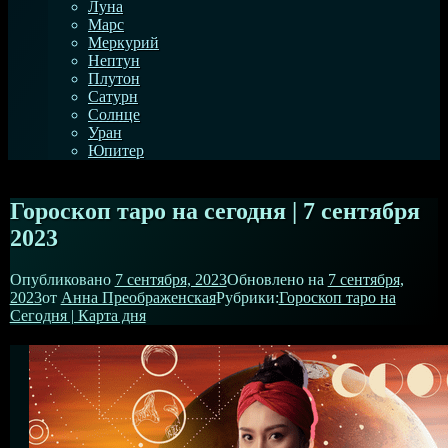
Луна
Марс
Меркурий
Нептун
Плутон
Сатурн
Солнце
Уран
Юпитер
Гороскоп таро на сегодня | 7 сентября
2023
Опубликовано
7 сентября, 2023
Обновлено на
7 сентября,
2023
от
Анна Преображенская
Рубрики:
Гороскоп таро на
Сегодня | Карта дня