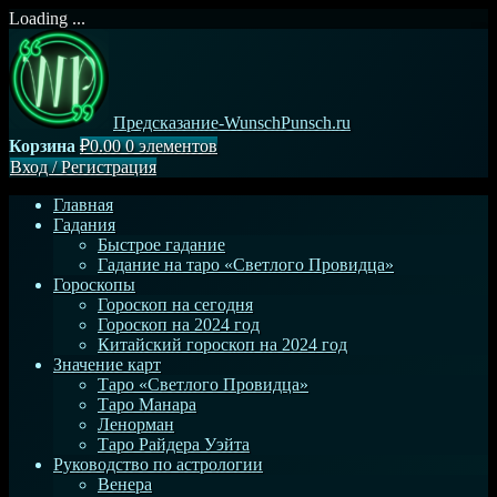
Loading ...
Перейти
к
содержимому
Предсказание-WunschPunsch.ru
Корзина
₽0.00
0 элементов
Вход
/
Регистрация
Главная
Гадания
Быстрое гадание
Гадание на таро «Светлого Провидца»
Гороскопы
Гороскоп на сегодня
Гороскоп на 2024 год
Китайский гороскоп на 2024 год
Значение карт
Таро «Светлого Провидца»
Таро Манара
Ленорман
Таро Райдера Уэйта
Руководство по астрологии
Венера