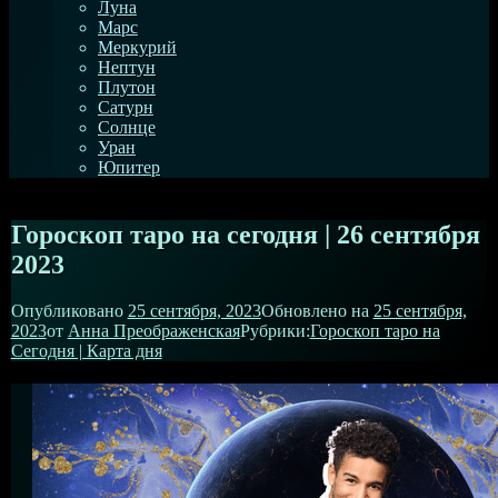
Луна
Марс
Меркурий
Нептун
Плутон
Сатурн
Солнце
Уран
Юпитер
Гороскоп таро на сегодня | 26 сентября
2023
Опубликовано
25 сентября, 2023
Обновлено на
25 сентября,
2023
от
Анна Преображенская
Рубрики:
Гороскоп таро на
Сегодня | Карта дня