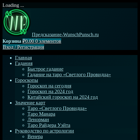
Loading ...
Перейти
к
содержимому
Предсказание-WunschPunsch.ru
Корзина
₽0.00
0 элементов
Вход
/
Регистрация
Главная
Гадания
Быстрое гадание
Гадание на таро «Светлого Провидца»
Гороскопы
Гороскоп на сегодня
Гороскоп на 2024 год
Китайский гороскоп на 2024 год
Значение карт
Таро «Светлого Провидца»
Таро Манара
Ленорман
Таро Райдера Уэйта
Руководство по астрологии
Венера