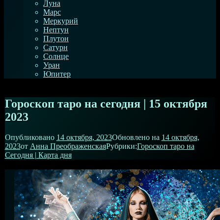
Луна
Марс
Меркурий
Нептун
Плутон
Сатурн
Солнце
Уран
Юпитер
Гороскоп таро на сегодня | 15 октября
2023
Опубликовано
14 октября, 2023
Обновлено на
14 октября,
2023
от
Анна Преображенская
Рубрики:
Гороскоп таро на
Сегодня | Карта дня